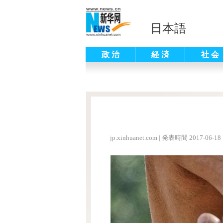
日本語
政 治
経 済
社 会
jp.xinhuanet.com
|
発表時間 2017-06-18 