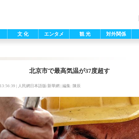
文 化
エンタメ
観 光
対外関係
北京市で最高気温が37度超す
13:56:39
| 人民網日本語版/新華網 |
編集: 陳辰