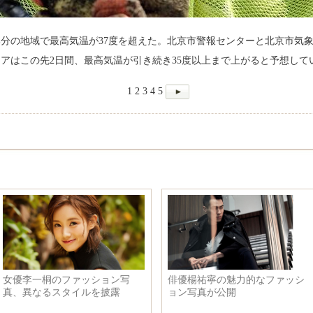
部分の地域で最高気温が37度を超えた。北京市警報センターと北京市気象
アはこの先2日間、最高気温が引き続き35度以上まで上がると予想して
1
2
3
4
5
俳優楊祐寧の魅力的なファッシ
韓国大統領、朝鮮が核ミ
ョン写真が公開
開発を停止すれば、韓国
条件に対話を展開したい