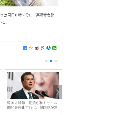
台は同日16時50分に「高温青色警
いる。
サイル
「データを読む」中国経済の新
米議会共和党の下院
側が無
しい活力
れ 銃撃犯はすでに
と表明