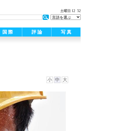
:
土曜日 12
52
国 際
評 論
写 真
小
中
大