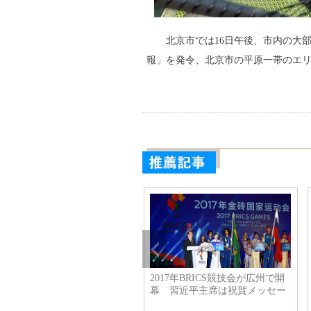
北京市では16日午後、市内の大
報」を発令、北京市の平原一帯のエリ
2017年BRICS競技会が広州で開
女優李一桐のファッション写
幕 習近平主席は祝賀メッセー
真、異なるスタイルを披露
ジを送り