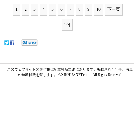
1
2
3
4
5
6
7
8
9
10
下一页
>>|
このウェブサイトの著作権は新華社新華網にあります。掲載された記事、写真
の無断転載を禁じます。 ©XINHUANET.com All Rights Reserved.