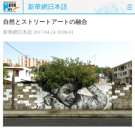
新華網日本語
自然とストリートアートの融合
ホームページ
政治
経済
新華網日本語
2017-04-24 10:06:41
社会
文化
エンタメ
観光
評論
写真
中日対訳