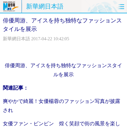
新華網日本語
俳優周游、アイスを持ち独特なファッションス
ホームページ
政治
経済
タイルを展示
社会
文化
エンタメ
新華網日本語
2017-04-22 10:42:05
観光
評論
写真
中日対訳
俳優周游、アイスを持ち独特なファッションスタイ
ルを展示
関連記事：
爽やかで綺麗！女優楊蓉のファッション写真が披露
され
女優ファン・ビンビン 煌く笑顔で街の風景を楽し