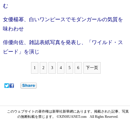
む
女優楊幂、白いワンピースでモダンガールの気質を
味わわせ
俳優向佐、雑誌表紙写真を発表し、「ワイルド・ス
ピード」を演じ
1
2
3
4
5
6
下一页
このウェブサイトの著作権は新華社新華網にあります。掲載された記事、写真
の無断転載を禁じます。 ©XINHUANET.com All Rights Reserved.