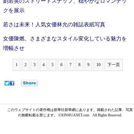
劉若英のストリートスナップ、穏やかなロマンチッ
クを展示
若さは未来！人気女優林允の雑誌表紙写真
女優陳燃、さまざまなスタイル変化している魅力を
増幅させ
1
2
3
4
5
6
7
8
9
10
下一页
このウェブサイトの著作権は新華社新華網にあります。掲載された記事、写真
の無断転載を禁じます。 ©XINHUANET.com All Rights Reserved.