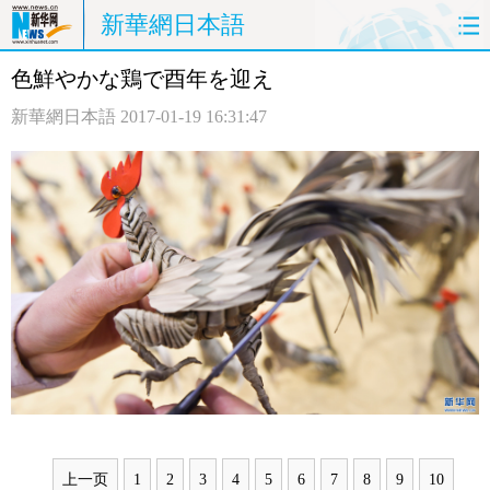
新華網日本語
色鮮やかな鶏で酉年を迎え
ホームページ
政治
経済
新華網日本語
2017-01-19 16:31:47
社会
文化
エンタメ
観光
評論
写真
中日対訳
上一页
1
2
3
4
5
6
7
8
9
10