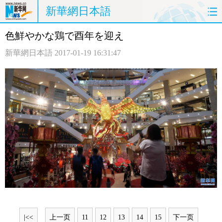
新華網日本語
色鮮やかな鶏で酉年を迎え
ホームページ
政治
経済
新華網日本語
2017-01-19 16:31:47
社会
文化
エンタメ
観光
評論
写真
中日対訳
|<<
上一页
11
12
13
14
15
下一页