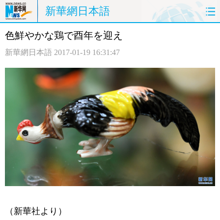
新華網日本語
色鮮やかな鶏で酉年を迎え
ホームページ
政治
経済
新華網日本語
2017-01-19 16:31:47
社会
文化
エンタメ
観光
評論
写真
中日対訳
（新華社より）