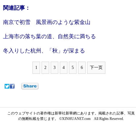
関連記事：
南京で初雪 風景画のような紫金山
上海市の落ち葉の道、自然美に満ちる
冬入りした杭州、「秋」が深まる
1
2
3
4
5
6
下一页
このウェブサイトの著作権は新華社新華網にあります。掲載された記事、写真
の無断転載を禁じます。 ©XINHUANET.com All Rights Reserved.