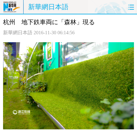
新華網日本語
杭州 地下鉄車両に「森林」現る
ホームページ
政治
経済
新華網日本語
2016-11-30 06:14:56
社会
文化
エンタメ
観光
評論
写真
中日対訳