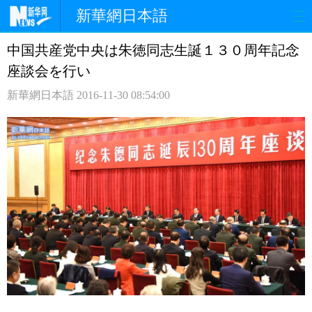
新華網日本語
中国共産党中央は朱徳同志生誕１３０周年記念
ホームページ
政治
経済
座談会を行い
社会
文化
エンタメ
新華網日本語
2016-11-30 08:54:00
観光
評論
写真
中日対訳