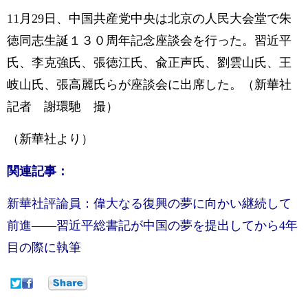
11月29日、中国共産党中央は北京の人民大会堂で朱
徳同志生誕１３０周年記念座談会を行った。習近平
氏、李克強氏、張徳江氏、兪正声氏、劉雲山氏、王
岐山氏、張高麗氏らが座談会に出席した。（新華社
記者 謝環馳 撮）
（新華社より）
関連記事：
新華社評論員：偉大なる復興の夢に向かい継続して
前進——習近平総書記が中国の夢を提出してから4年
目の際に執筆