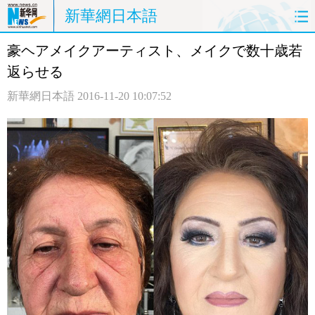
新華網日本語
豪ヘアメイクアーティスト、メイクで数十歳若
ホームページ
政治
経済
返らせる
社会
文化
エンタメ
新華網日本語
2016-11-20 10:07:52
観光
評論
写真
中日対訳