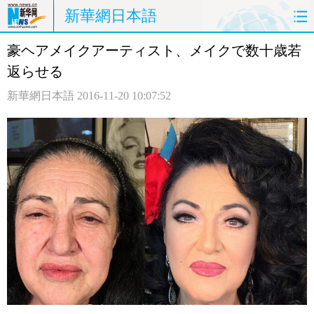
新華網日本語
豪ヘアメイクアーティスト、メイクで数十歳若
ホームページ
政治
経済
返らせる
社会
文化
エンタメ
新華網日本語
2016-11-20 10:07:52
観光
評論
写真
中日対訳