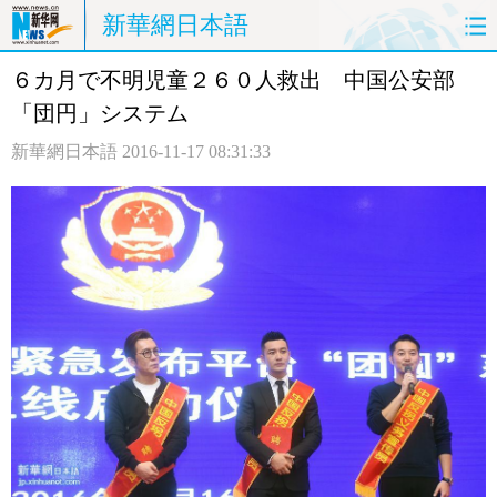
新華網日本語
６カ月で不明児童２６０人救出 中国公安部
ホームページ
政治
経済
「団円」システム
社会
文化
エンタメ
新華網日本語
2016-11-17 08:31:33
観光
評論
写真
中日対訳