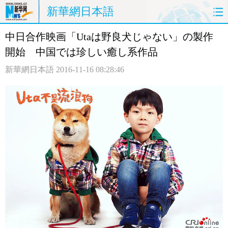
新華網日本語
中日合作映画「Utaは野良犬じゃない」の製作
ホームページ
政治
経済
開始 中国では珍しい癒し系作品
社会
文化
エンタメ
新華網日本語
2016-11-16 08:28:46
観光
評論
写真
中日対訳