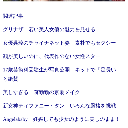
関連記事：
グリナザ 若い美人女優の魅力を見せる
女優呉琼のチャイナネット姿 素朴でもセクシー
顔が美しいのに、代表作のない女性スター
17歳芸術科受験生が写真公開 ネットで「足長い」
と絶賛
美しすぎる 蒋勤勤の京劇メイク
新女神ティファニー・タン いろんな風格を挑戦
Angelababy 妊娠しても少女のように美しのまま！