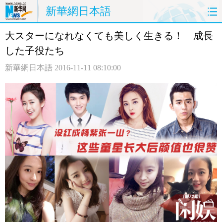
新華網日本語
大スターになれなくても美しく生きる！ 成長
ホームページ
政治
経済
した子役たち
社会
文化
エンタメ
新華網日本語
2016-11-11 08:10:00
観光
評論
写真
中日対訳