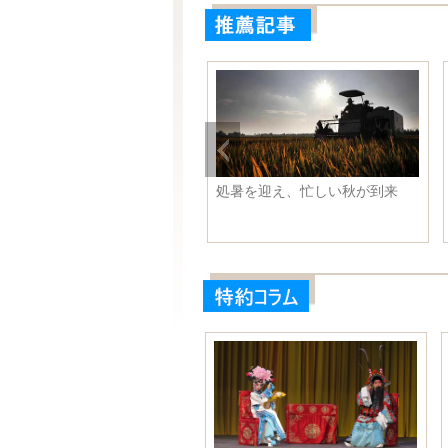
目惚れでなくても大丈夫！何
処暑を迎え、忙しい秋が到来
も会えば惹かれていく可能性
？