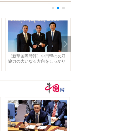
（新華国際時評）中日韓の友好
一番美しい風景がある道だが
協力の大いなる方向をしっかり
とても険しいよ！
と把握しよう