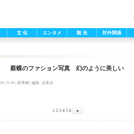
文 化
エンタメ
観 光
対外関係
蔡蝶のファション写真 幻のように美しい
08:19:49
| 新華網 |
編集: 吴寒冰
1
2
3
4
5
6