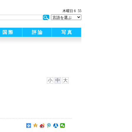
:
木曜日 6
55
国 際
評 論
写 真
小
中
大