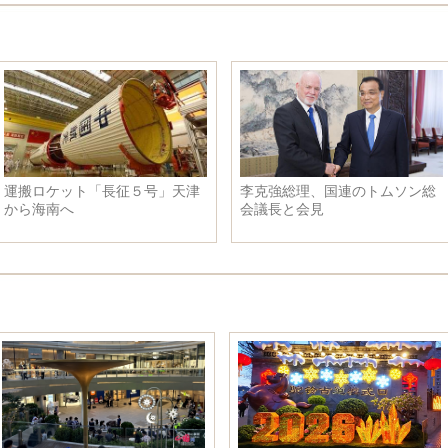
運搬ロケット「長征５号」天津
李克強総理、国連のトムソン総
から海南へ
会議長と会見