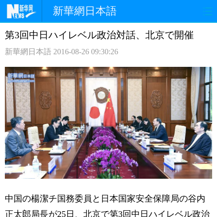
新華網日本語
第3回中日ハイレベル政治対話、北京で開催
ホームページ
政治
経済
新華網日本語
2016-08-26 09:30:26
社会
文化
エンタメ
観光
評論
写真
中日対訳
中国の楊潔チ国務委員と日本国家安全保障局の谷内
正太郎局長が25日、北京で第3回中日ハイレベル政治