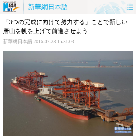
新華網日本語
「3つの完成に向けて努力する」ことで新しい
ホームページ
政治
経済
唐山を帆を上げて前進させよう
社会
文化
エンタメ
新華網日本語
2016-07-28 15:31:03
観光
評論
写真
中日対訳