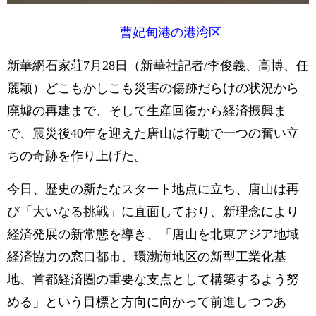
曹妃甸港の港湾区
新華網石家荘7月28日（新華社記者/李俊義、高博、任
麗颖）どこもかしこも災害の傷跡だらけの状況から
廃墟の再建まで、そして生産回復から経済振興ま
で、震災後40年を迎えた唐山は行動で一つの奮い立
ちの奇跡を作り上げた。
今日、歴史の新たなスタート地点に立ち、唐山は再
び「大いなる挑戦」に直面しており、新理念により
経済発展の新常態を導き、「唐山を北東アジア地域
経済協力の窓口都市、環渤海地区の新型工業化基
地、首都経済圏の重要な支点として構築するよう努
める」という目標と方向に向かって前進しつつあ