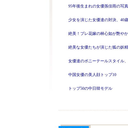
95年後生まれの女優孫佳雨の写
少女を演じた女優達の対決、40
絶美！プレ花嫁の林心如が艶や
絶美な女優たちが演じた狐の妖
女優達のポニーテールスタイル
中国女優の美人顔トップ10
トップ50の中日韓モデル