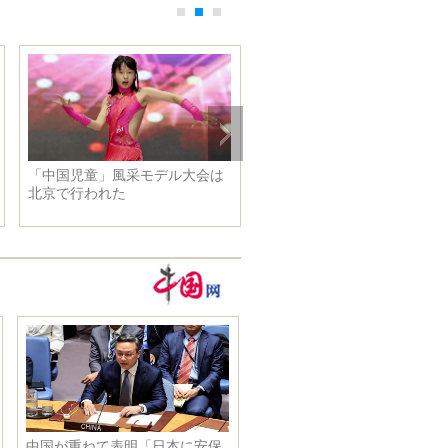
「中国児童」風采モデル大会は
ベテラン記者が４度目の五輪
北京で行われた
火ランナーに