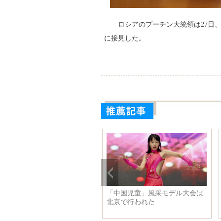
ロシアのプーチン大統領は27日
に接見した。
シア体操チーム、リオ五輪に
「中国児童」風采モデル大会は
え
北京で行われた