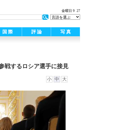
:
金曜日 9
27
国 際
評 論
写 真
参戦するロシア選手に接見
小
中
大