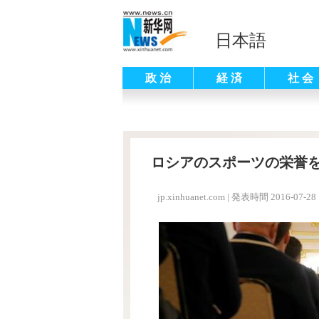
日本語
政 治
経 済
社 会
ロシアのスポーツの栄誉
jp.xinhuanet.com
|
発表時間 2016-07-28 