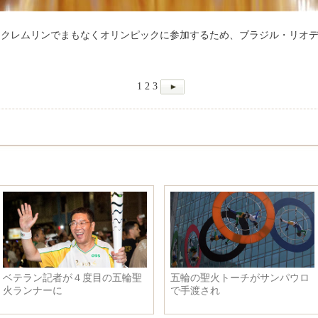
、クレムリンでまもなくオリンピックに参加するため、ブラジル・リオデ
1
2
3
ベテラン記者が４度目の五輪聖
五輪の聖火トーチがサンパウロ
火ランナーに
で手渡され