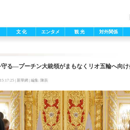
文 化
エンタメ
観 光
対外関係
を守る―プーチン大統領がまもなくリオ五輪へ向け
15:17:25
| 新華網 |
編集: 陳辰