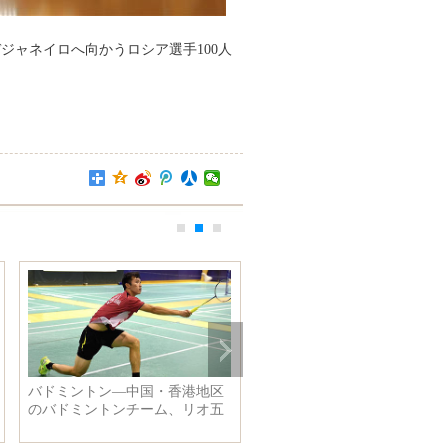
ジャネイロへ向かうロシア選手100人
バドミントン―中国・香港地区
台風3号「ミリネ」に備え緊
のバドミントンチーム、リオ五
置 警戒レベル3級へ
輪に備え