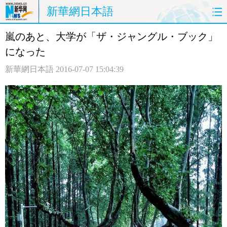
新華網日本語
嵐のあと、大学が「ザ・ジャングル・ブック」
ホームページ
政治
経済
になった
社会
文化
エンタメ
新華網日本語
2016-07-07 15:04:39
観光
評論
写真
中日対訳