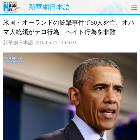
新華網日本語
米国・オーランドの銃撃事件で50人死亡、オバ
ホームページ
政治
経済
マ大統領がテロ行為、ヘイト行為を非難
社会
文化
エンタメ
新華網日本語
2016-06-13 11:06:03
観光
評論
写真
中日対訳