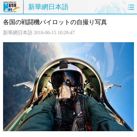
新華網日本語
各国の戦闘機パイロットの自撮り写真
ホームページ
政治
経済
新華網日本語
2016-06-15 10:28:47
社会
文化
エンタメ
観光
評論
写真
中日対訳