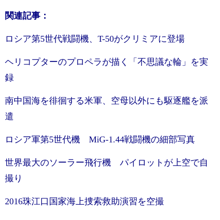
関連記事：
ロシア第5世代戦闘機、T-50がクリミアに登場
ヘリコプターのプロペラが描く「不思議な輪」を実
録
南中国海を徘徊する米軍、空母以外にも駆逐艦を派
遣
ロシア軍第5世代機 MiG-1.44戦闘機の細部写真
世界最大のソーラー飛行機 パイロットが上空で自
撮り
2016珠江口国家海上捜索救助演習を空撮