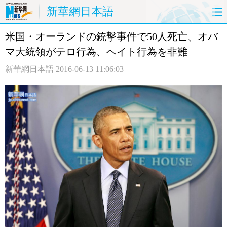
新華網日本語
米国・オーランドの銃撃事件で50人死亡、オバ
ホームページ
政治
経済
マ大統領がテロ行為、ヘイト行為を非難
社会
文化
エンタメ
新華網日本語
2016-06-13 11:06:03
観光
評論
写真
中日対訳