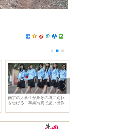
南京の大学生が象牙の塔に別れ
李克強総理、米ケリー国務長
を告げる 卒業写真で思い出作
及びジェイコブ・ルー財務長
り
と会見