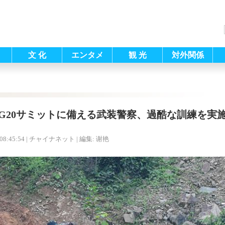
文 化
エンタメ
観 光
対外関係
G20サミットに備える武装警察、過酷な訓練を実
08:45:54
| チャイナネット |
編集: 谢艳