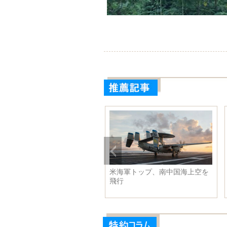
ーパーマンとバットマンが対
米海軍トップ、南中国海上空を
 ドラゴンボートで端午節を
飛行
う