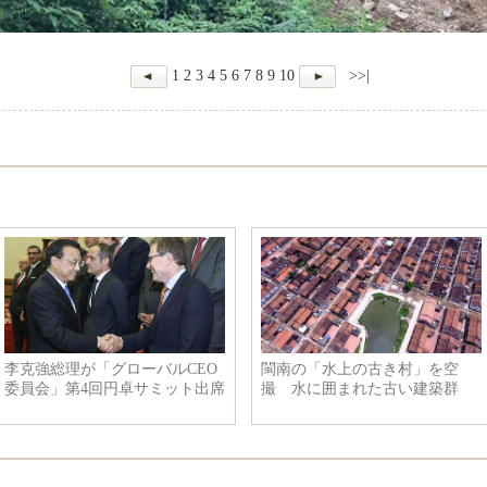
1
2
3
4
5
6
7
8
9
10
>>|
李克強総理が「グローバルCEO
閩南の「水上の古き村」を空
委員会」第4回円卓サミット出席
撮 水に囲まれた古い建築群
の代表と会見し、座談会を開く