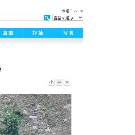
木曜日 22
50
国 際
評 論
写 真
施
小
中
大