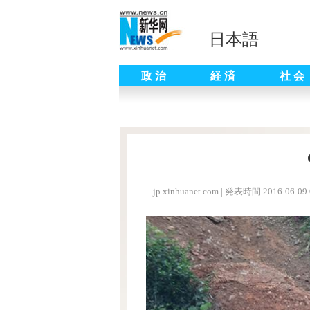
日本語
政 治
経 済
社 会
jp.xinhuanet.com
|
発表時間 2016-06-09 