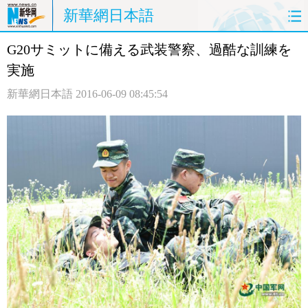
新華網日本語
G20サミットに備える武装警察、過酷な訓練を
ホームページ
政治
経済
実施
社会
文化
エンタメ
新華網日本語
2016-06-09 08:45:54
観光
評論
写真
中日対訳