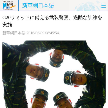
新華網日本語
G20サミットに備える武装警察、過酷な訓練を
ホームページ
政治
経済
実施
社会
文化
エンタメ
新華網日本語
2016-06-09 08:45:54
観光
評論
写真
中日対訳