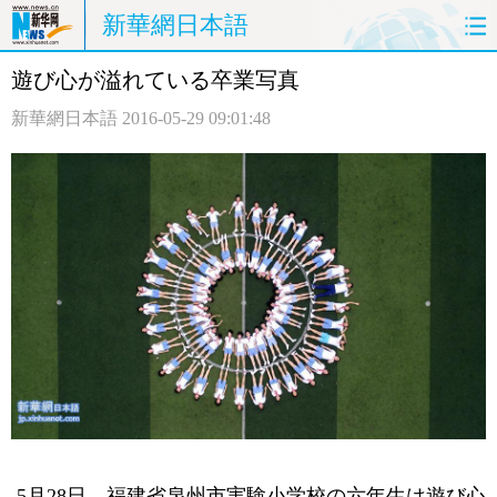
新華網日本語
遊び心が溢れている卒業写真
ホームページ
政治
経済
新華網日本語
2016-05-29 09:01:48
社会
文化
エンタメ
観光
評論
写真
中日対訳
5月28日、福建省泉州市実験小学校の六年生は遊び心