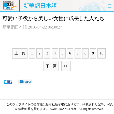
新華網日本語
可愛い子役から美しい女性に成長した人たち
ホームページ
政治
経済
新華網日本語
2016-04-22 06:30:27
社会
文化
エンタメ
観光
評論
写真
上一页
1
2
3
4
5
6
7
8
9
10
中日対訳
下一页
>>|
このウェブサイトの著作権は新華社新華網にあります。掲載された記事、写真
の無断転載を禁じます。 ©XINHUANET.com All Rights Reserved.