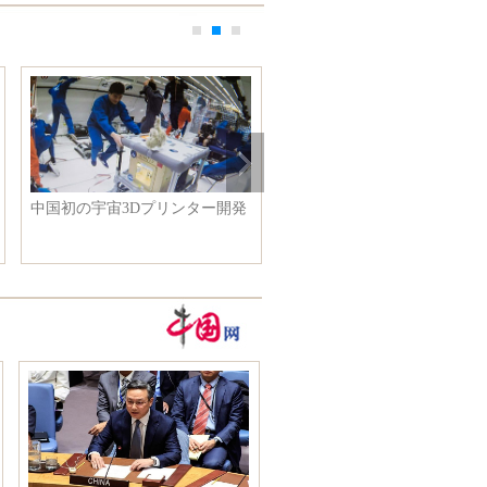
ー開発
習近平主席：我が軍の特色を備
熊同士で手を取り合っ
えた合同作戦指揮システムの構
ンダ」が熊本にエール
築を急ぐ