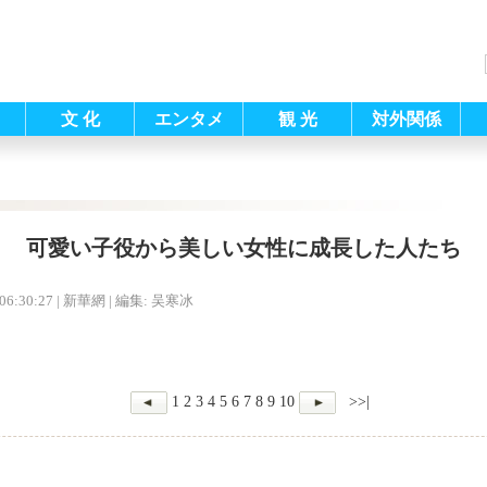
文 化
エンタメ
観 光
対外関係
可愛い子役から美しい女性に成長した人たち
06:30:27
| 新華網 |
編集: 吴寒冰
1
2
3
4
5
6
7
8
9
10
>>|