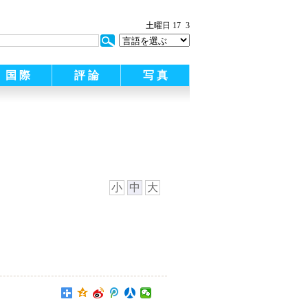
土曜日 17
3
国 際
評 論
写 真
小
中
大