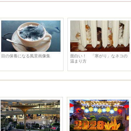
面白い！ 「寒がり」なネコの
中国初の宇宙3Dプリンタ
温まり方