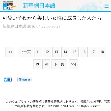
新華網日本語
可愛い子役から美しい女性に成長した人たち
ホームページ
政治
経済
新華網日本語
2016-04-22 06:30:27
社会
文化
エンタメ
観光
評論
写真
|<<
上一页
11
12
13
14
15
16
17
18
中日対訳
19
20
下一页
>>|
このウェブサイトの著作権は新華社新華網にあります。掲載された記事、写真
の無断転載を禁じます。 ©XINHUANET.com All Rights Reserved.