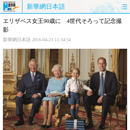
新華網日本語
エリザベス女王90歳に 4世代そろって記念撮
ホームページ
政治
経済
影
社会
文化
エンタメ
新華網日本語
2016-04-21 11:34:54
観光
評論
写真
中日対訳