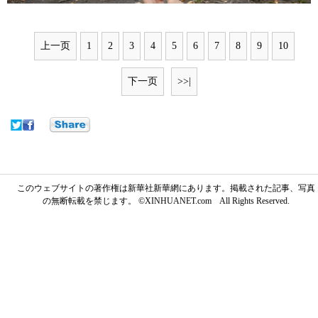
上一页
1
2
3
4
5
6
7
8
9
10
下一页
>>|
このウェブサイトの著作権は新華社新華網にあります。掲載された記事、写真
の無断転載を禁じます。 ©XINHUANET.com All Rights Reserved.