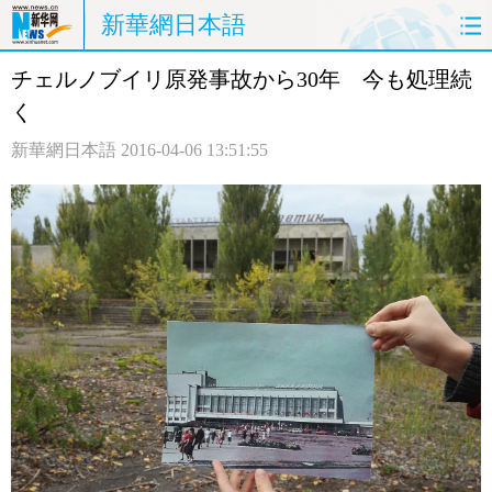
新華網日本語
チェルノブイリ原発事故から30年 今も処理続
ホームページ
政治
経済
く
社会
文化
エンタメ
新華網日本語
2016-04-06 13:51:55
観光
評論
写真
中日対訳