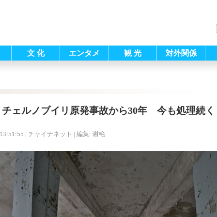
文 化
エンタメ
観 光
対外関係
チェルノブイリ原発事故から30年 今も処理続く
13:51:55
| チャイナネット |
編集: 谢艳