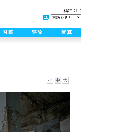
木曜日 21
9
国 際
評 論
写 真
小
中
大