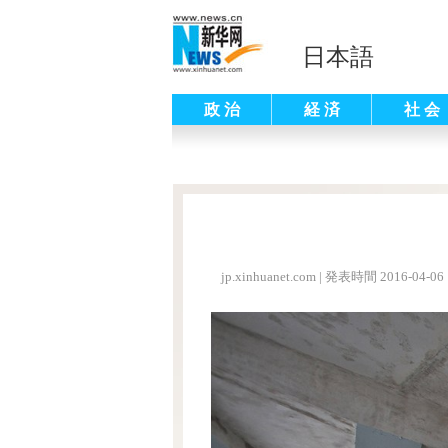
日本語
政 治
経 済
社 会
jp.xinhuanet.com
|
発表時間 2016-04-06 