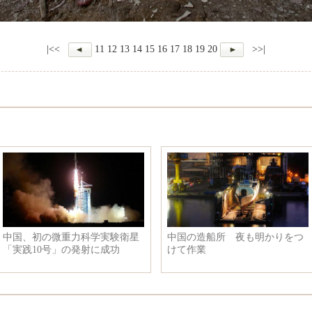
|<<
11
12
13
14
15
16
17
18
19
20
>>|
中国、初の微重力科学実験衛星
中国の造船所 夜も明かりをつ
「実践10号」の発射に成功
けて作業