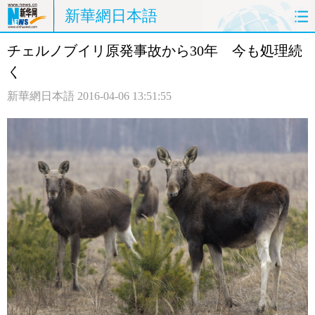
新華網日本語
チェルノブイリ原発事故から30年 今も処理続
ホームページ
政治
経済
く
社会
文化
エンタメ
新華網日本語
2016-04-06 13:51:55
観光
評論
写真
中日対訳