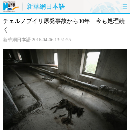
新華網日本語
チェルノブイリ原発事故から30年 今も処理続
ホームページ
政治
経済
く
社会
文化
エンタメ
新華網日本語
2016-04-06 13:51:55
観光
評論
写真
中日対訳