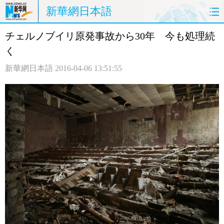
新華網日本語
チェルノブイリ原発事故から30年 今も処理続
ホームページ
政治
経済
く
社会
文化
エンタメ
新華網日本語
2016-04-06 13:51:55
観光
評論
写真
中日対訳