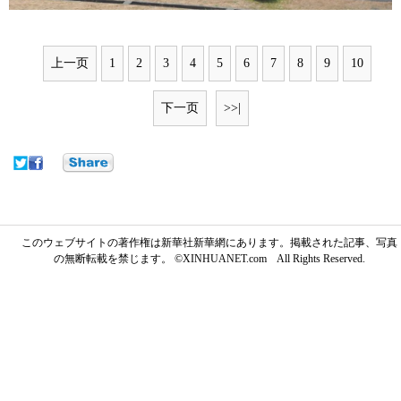
上一页
1
2
3
4
5
6
7
8
9
10
下一页
>>|
このウェブサイトの著作権は新華社新華網にあります。掲載された記事、写真
の無断転載を禁じます。 ©XINHUANET.com All Rights Reserved.