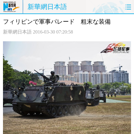
新華網日本語
フィリピンで軍事パレード 粗末な装備
ホームページ
政治
経済
新華網日本語
2016-03-30 07:20:58
社会
文化
エンタメ
観光
評論
写真
中日対訳