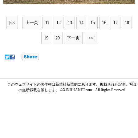
|<<
上一页
11
12
13
14
15
16
17
18
19
20
下一页
>>|
このウェブサイトの著作権は新華社新華網にあります。掲載された記事、写真
の無断転載を禁じます。 ©XINHUANET.com All Rights Reserved.