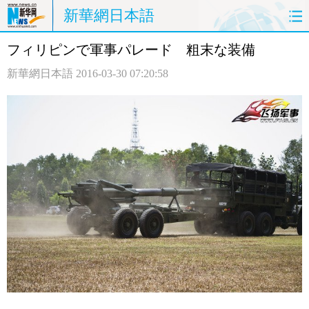
新華網日本語
フィリピンで軍事パレード 粗末な装備
ホームページ
政治
経済
新華網日本語
2016-03-30 07:20:58
社会
文化
エンタメ
観光
評論
写真
中日対訳