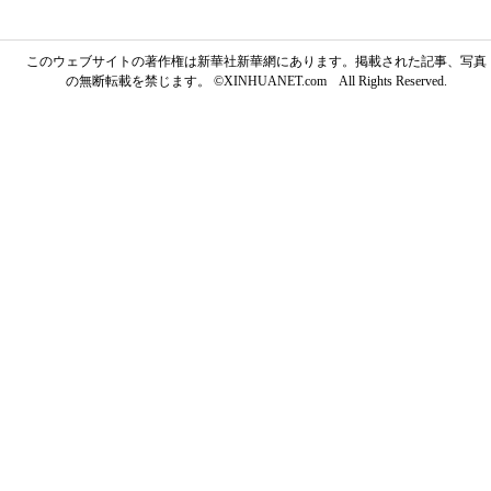
このウェブサイトの著作権は新華社新華網にあります。掲載された記事、写真
の無断転載を禁じます。 ©XINHUANET.com All Rights Reserved.