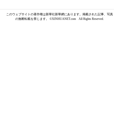
このウェブサイトの著作権は新華社新華網にあります。掲載された記事、写真
の無断転載を禁じます。 ©XINHUANET.com All Rights Reserved.