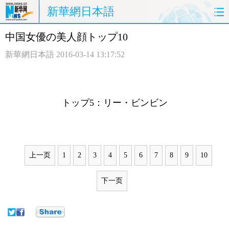
新華網日本語
中国女優の美人顔トップ10
ホームページ
政治
経済
新華網日本語
2016-03-14 13:17:52
社会
文化
エンタメ
観光
評論
写真
トップ5：リー・ビンビン
中日対訳
上一页
1
2
3
4
5
6
7
8
9
10
下一页