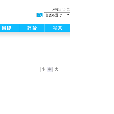
:
木曜日 15
25
国 際
評 論
写 真
小
中
大