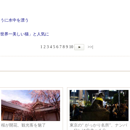
ように水中を漂う
「世界一美しい猫」と人気に
1
2
3
4
5
6
7
8
9
10
>>|
桜が開花、観光客を魅了
東京の“ がっかり名所”、ナンバ