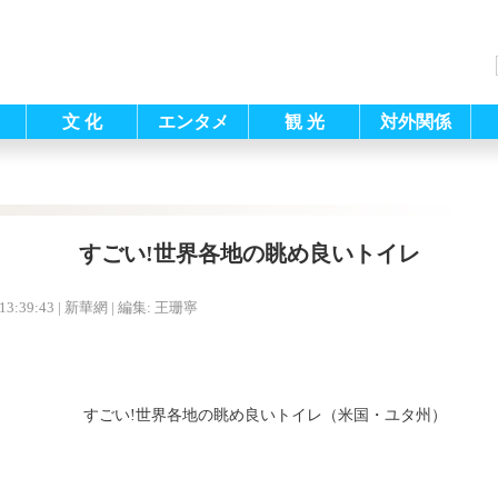
文 化
エンタメ
観 光
対外関係
すごい!世界各地の眺め良いトイレ
13:39:43
| 新華網 |
編集: 王珊寧
すごい!世界各地の眺め良いトイレ（米国・ユタ州）