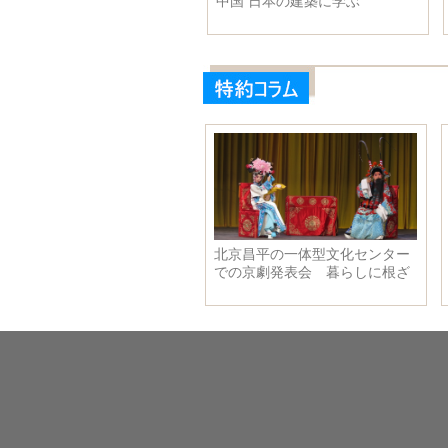
ったお仕事
中国 日本の建築に学ぶ