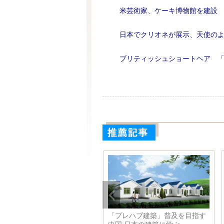
米芸術家、ケーキ博物館を建設
日本でクリオネが展示、天使の
ブリティッシュショートヘア 
料が結構いい、世界の一風変
「プレハブ建築」普及を目指す