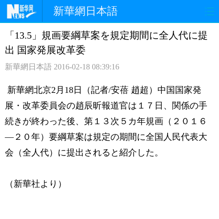
新華網日本語
「13.5」規画要綱草案を規定期間に全人代に提
ホームページ
政治
経済
出 国家発展改革委
社会
文化
エンタメ
新華網日本語
2016-02-18 08:39:16
観光
評論
写真
新華網北京2月18日（記者/安蓓 趙超）中国国家発
展・改革委員会の趙辰昕報道官は１７日、関係の手
中日対訳
続きが終わった後、第１３次５カ年規画（２０１６
―２０年）要綱草案は規定の期間に全国人民代表大
会（全人代）に提出されると紹介した。
（新華社より）