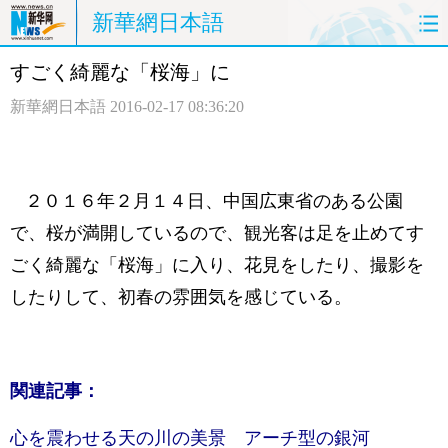
新華網日本語
すごく綺麗な「桜海」に
ホームページ
政治
経済
新華網日本語
2016-02-17 08:36:20
社会
文化
エンタメ
観光
評論
写真
２０１６年２月１４日、中国広東省のある公園
中日対訳
で、桜が満開しているので、観光客は足を止めてす
ごく綺麗な「桜海」に入り、花見をしたり、撮影を
したりして、初春の雰囲気を感じている。
関連記事：
心を震わせる天の川の美景 アーチ型の銀河