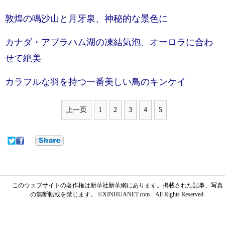
敦煌の鳴沙山と月牙泉、神秘的な景色に
カナダ・アブラハム湖の凍結気泡、オーロラに合わ
せて絶美
カラフルな羽を持つ一番美しい鳥のキンケイ
上一页
1
2
3
4
5
このウェブサイトの著作権は新華社新華網にあります。掲載された記事、写真
の無断転載を禁じます。 ©XINHUANET.com All Rights Reserved.