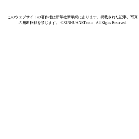
このウェブサイトの著作権は新華社新華網にあります。掲載された記事、写真
の無断転載を禁じます。 ©XINHUANET.com All Rights Reserved.