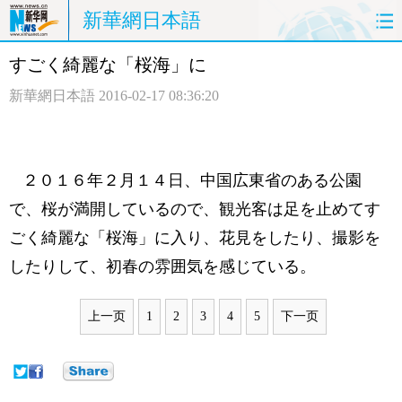
新華網日本語
すごく綺麗な「桜海」に
ホームページ
政治
経済
新華網日本語
2016-02-17 08:36:20
社会
文化
エンタメ
観光
評論
写真
２０１６年２月１４日、中国広東省のある公園
中日対訳
で、桜が満開しているので、観光客は足を止めてす
ごく綺麗な「桜海」に入り、花見をしたり、撮影を
したりして、初春の雰囲気を感じている。
上一页
1
2
3
4
5
下一页