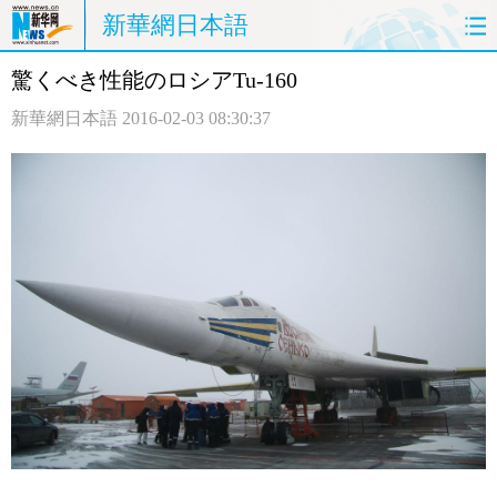
新華網日本語
驚くべき性能のロシアTu-160
ホームページ
政治
経済
新華網日本語
2016-02-03 08:30:37
社会
文化
エンタメ
観光
評論
写真
中日対訳