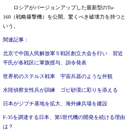
ロシアがバージョンアップした最新型のTu-
160（戦略爆撃機）を公開。驚くべき破壊力を持つと
いう。
関連記事：
北京で中国人民解放軍５戦区創立大会を行い 習近
平氏が各戦区に軍旗授与、訓令発表
世界初のステルス戦車 宇宙兵器のような外観
水陸偵察女性兵が訓練 ゴビ砂漠に彩りを添える
日本がジブチ基地を拡大、海外練兵場を建設
F-35を調達する日本、第5世代機の開発を続ける理由
は？