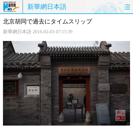
新華網日本語
北京胡同で過去にタイムスリップ
ホームページ
政治
経済
新華網日本語
2016-02-03 07:15:39
社会
文化
エンタメ
観光
評論
写真
中日対訳