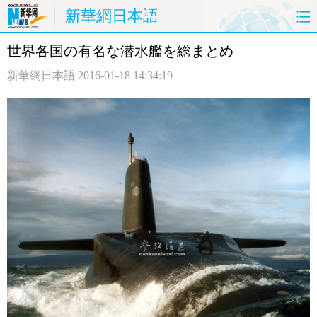
新華網日本語
世界各国の有名な潜水艦を総まとめ
ホームページ
政治
経済
新華網日本語
2016-01-18 14:34:19
社会
文化
エンタメ
観光
評論
写真
中日対訳