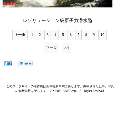
レゾリューション級原子力潜水艦
上一页
1
2
3
4
5
6
7
8
9
10
下一页
>>|
このウェブサイトの著作権は新華社新華網にあります。掲載された記事、写真
の無断転載を禁じます。 ©XINHUANET.com All Rights Reserved.