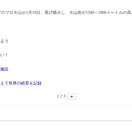
のブロモ山が1月10日、再び噴火し、火山灰が1500～1800メートルの
みよう
しい！
下施設
変えて世界の絶景を記録
1
2
3