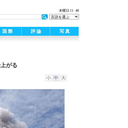
木曜日 11
48
国 際
評 論
写 真
で上がる
小
中
大