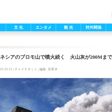
文 化
エンタメ
観 光
対外関係
ネシアのブロモ山で噴火続く 火山灰が200Mま
10:20:35
| チャイナネット |
編集: 吴寒冰