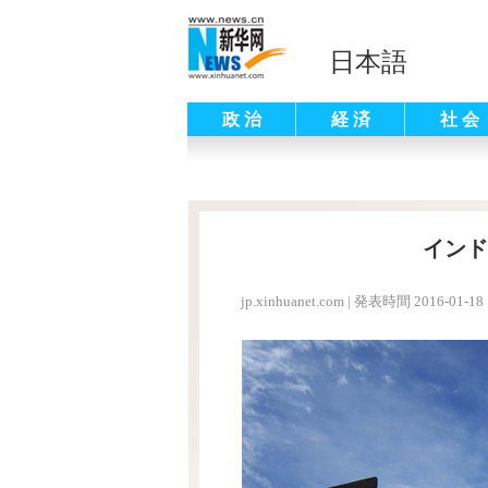
日本語
政 治
経 済
社 会
インド
jp.xinhuanet.com
|
発表時間 2016-01-18 