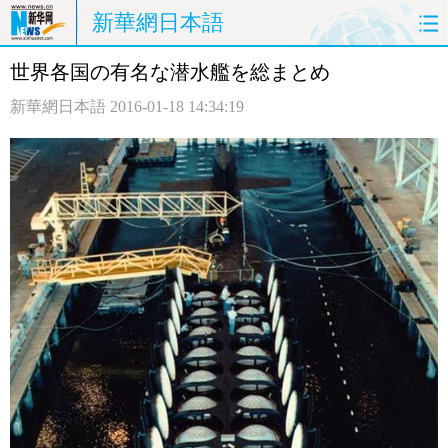
新華網日本語
世界各国の有名な潜水艦を総まとめ
ホームページ
政治
経済
新華網日本語
2016-01-18 14:34:19
社会
文化
エンタメ
観光
評論
写真
中日対訳