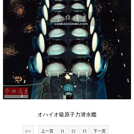
オハイオ級原子力潜水艦
|<<
上一页
11
12
13
下一页